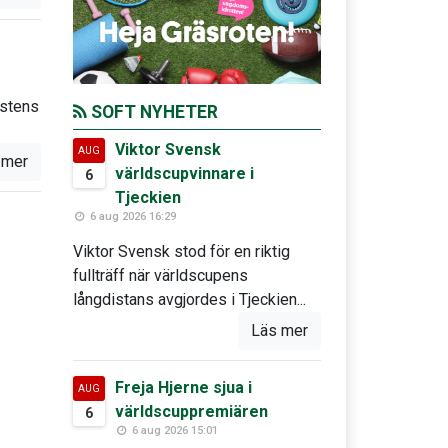
östens
SOFT NYHETER
Viktor Svensk
AUG
 mer
världscupvinnare i
6
Tjeckien
6 aug 2026 16:29
Viktor Svensk stod för en riktig
fullträff när världscupens
långdistans avgjordes i Tjeckien...
Läs mer
Freja Hjerne sjua i
AUG
världscuppremiären
6
6 aug 2026 15:01