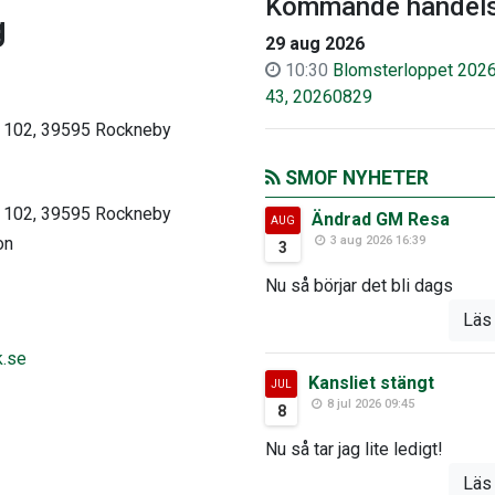
Kommande händels
g
29 aug 2026
10:30
Blomsterloppet 2026
43, 20260829
a 102, 39595 Rockneby
SMOF NYHETER
a 102, 39595 Rockneby
Ändrad GM Resa
AUG
3 aug 2026 16:39
3
Nu så börjar det bli dags
Läs
k.se
Kansliet stängt
JUL
8 jul 2026 09:45
8
Nu så tar jag lite ledigt!
Läs