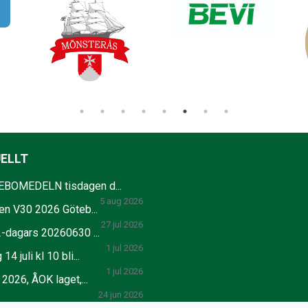
ELLT
BOMEDELN tisdagen d...
5 aug 2026
en V30 2026 Göteb...
27 jul 2026
2-dagars 20260630 ...
1 jul 2026
14 juli kl 10 bli...
1 jul 2026
 2026, ÅOK laget,...
24 jun 2026