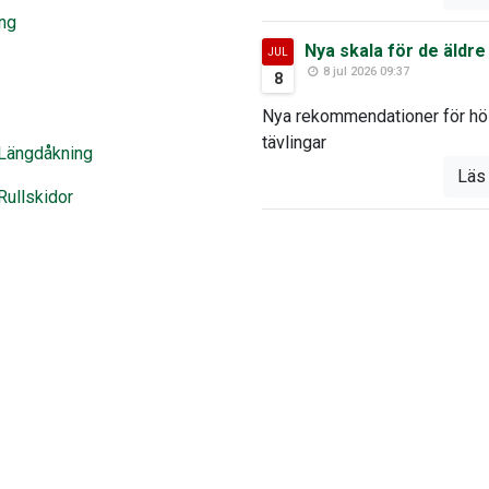
ing
Nya skala för de äldre
JUL
8 jul 2026 09:37
8
Nya rekommendationer för h
tävlingar
 Längdåkning
Läs
Rullskidor