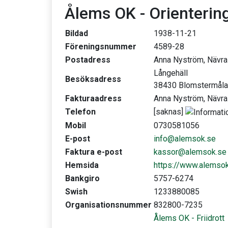
Ålems OK - Orienterin
Bildad
1938-11-21
Föreningsnummer
4589-28
Postadress
Anna Nyström, Nävr
Långehäll
Besöksadress
38430 Blomstermåla
Fakturaadress
Anna Nyström, Nävr
Telefon
[saknas]
Mobil
0730581056
E-post
info@alemsok.se
Faktura e-post
kassor@alemsok.se
Hemsida
https://www.alemso
Bankgiro
5757-6274
Swish
1233880085
Organisationsnummer
832800-7235
Ålems OK - Friidrott