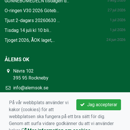
GUNNEBOMEDELN tisdagen d...
5 aug 2026
O-ringen V30 2026 Göteb...
27 jul 2026
Tjust 2-dagars 20260630 ...
1 jul 2026
Tisdag 14 juli kl 10 bli...
1 jul 2026
Tjoget 2026, ÅOK laget,...
24 jun 2026
ÅLEMS OK
Nävra 102
395 95 Rockneby
info@alemsok.se
https://www.alemsok.se/
På vår webbplats använder vi
Jag accepterar
kakor (cookies) för att
webbplatsen ska fungera på ett bra sätt för dig.
Genom att surfa vidare godkänner du att vi använder