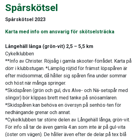
Spårskötsel
Spårskötsel 2023
Karta med info om ansvarig för skötselsträcka
Långehäll långa (grön-vit) 2,5 – 5,5 km
Cykelklubben
**Info av Christer. Röjsåg i gamla skooter-förrådet. Karta på
dörr i klubbstugan. *Lämplig röjtid för främst löpspåren är
efter midsommar, då håller sig spåren fina under sommar
och höst när många springer.
*Skidspåren (grön och gul, dvs Alve- och Nä-setspår med
slingor) bör klippas brett med tanke på snösamlaren.
*Skidspåren kan behöva en översyn på senhös-ten för
nedhängande grenar och annat.
*Cykelklubben tar större delen av Långehäll långa, grön-vit.
För info så tar de även gamla 4:an som inte är på gul-vita
(öster om vägen). De håller även efter de delar på tex blå