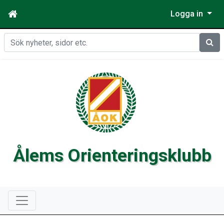
Logga in
Sök
Ålems Orienteringsklubb