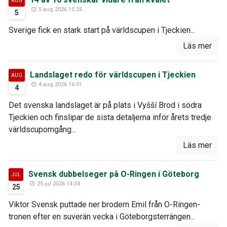
AUG
5 aug 2026 15:25
5
Sverige fick en stark start på världscupen i Tjeckien...
Läs mer
Landslaget redo för världscupen i Tjeckien
AUG
4 aug 2026 16:01
4
Det svenska landslaget är på plats i Vyšší Brod i södra
Tjeckien och finslipar de sista detaljerna inför årets tredje
världscupomgång...
Läs mer
Svensk dubbelseger på O-Ringen i Göteborg
JUL
25 jul 2026 14:34
25
Viktor Svensk puttade ner brodern Emil från O-Ringen-
tronen efter en suverän vecka i Göteborgsterrängen...