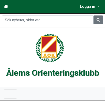
Logga in
Sök
Ålems Orienteringsklubb