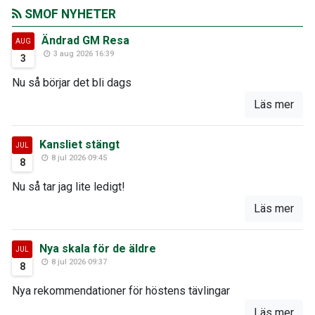
SMOF NYHETER
Ändrad GM Resa
AUG
3 aug 2026 16:39
3
Nu så börjar det bli dags
Läs mer
Kansliet stängt
JUL
8 jul 2026 09:45
8
Nu så tar jag lite ledigt!
Läs mer
Nya skala för de äldre
JUL
8 jul 2026 09:37
8
Nya rekommendationer för höstens tävlingar
Läs mer