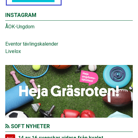
INSTAGRAM
ÅOK-Ungdom
Eventor tävlingskalender
Livelox
SOFT NYHETER
14 av 16 svenskar vidare från kvalet