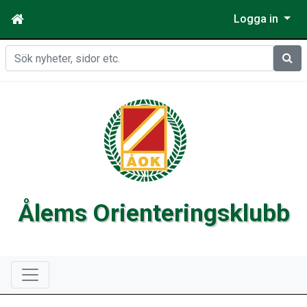
Logga in
Sök
Ålems Orienteringsklubb