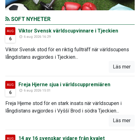
SOFT NYHETER
Viktor Svensk världscupvinnare i Tjeckien
AUG
6 aug 2026 16:29
6
Viktor Svensk stod för en riktig fullträff när världscupens
långdistans avgjordes i Tjeckien...
Läs mer
Freja Hjerne sjua i världscuppremiären
AUG
6 aug 2026 15:01
6
Freja Hjerne stod för en stark insats när världscupen i
långdistans avgjordes i Vyšší Brod i södra Tjeckien...
Läs mer
14 av 16 svenskar vidare från kvalet
AUG