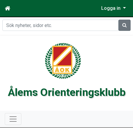
Logga in
Sök
Ålems Orienteringsklubb