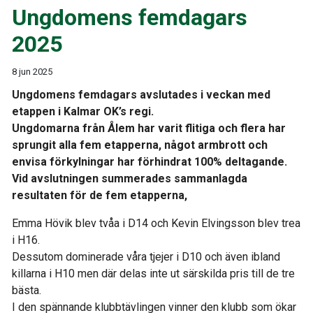
Ungdomens femdagars
2025
8 jun 2025
Ungdomens femdagars avslutades i veckan med
etappen i Kalmar OK’s regi.
Ungdomarna från Ålem har varit flitiga och flera har
sprungit alla fem etapperna, något armbrott och
envisa förkylningar har förhindrat 100% deltagande.
Vid avslutningen summerades sammanlagda
resultaten för de fem etapperna,
Emma Hövik blev tvåa i D14 och Kevin Elvingsson blev trea
i H16.
Dessutom dominerade våra tjejer i D10 och även ibland
killarna i H10 men där delas inte ut särskilda pris till de tre
bästa.
I den spännande klubbtävlingen vinner den klubb som ökar