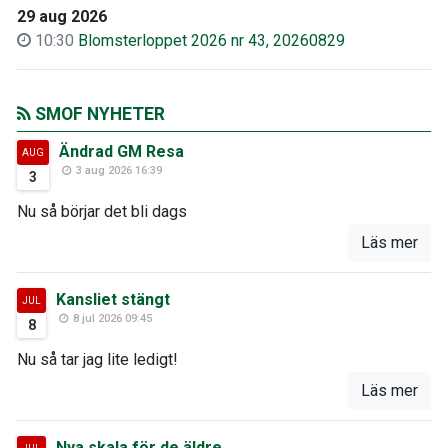
29 aug 2026
10:30
Blomsterloppet 2026 nr 43, 20260829
SMOF NYHETER
Ändrad GM Resa
AUG
3 aug 2026 16:39
3
Nu så börjar det bli dags
Läs mer
Kansliet stängt
JUL
8 jul 2026 09:45
8
Nu så tar jag lite ledigt!
Läs mer
Nya skala för de äldre