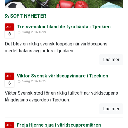
SOFT NYHETER
Tre svenskar bland de fyra bästa i Tjeckien
AUG
8 aug 2026 16:24
8
Det blev en riktig svensk toppdag när världscupens
medeldistans avgjordes i Tjeckien...
Läs mer
Viktor Svensk världscupvinnare i Tjeckien
AUG
6 aug 2026 16:29
6
Viktor Svensk stod för en riktig fullträff när världscupens
långdistans avgjordes i Tjeckien...
Läs mer
Freja Hjerne sjua i världscuppremiären
AUG