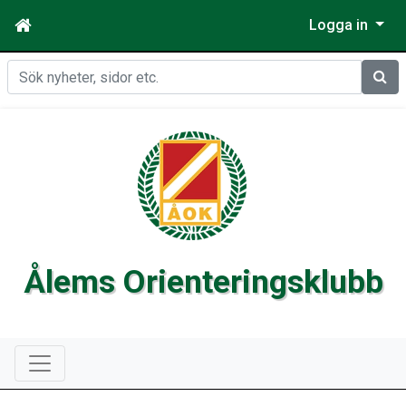
Logga in
Sök
Ålems Orienteringsklubb