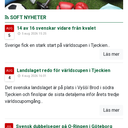
SOFT NYHETER
14 av 16 svenskar vidare från kvalet
AUG
5 aug 2026 15:25
5
Sverige fick en stark start på världscupen i Tjeckien...
Läs mer
Landslaget redo för världscupen i Tjeckien
AUG
4 aug 2026 16:01
4
Det svenska landslaget är på plats i Vyšší Brod i södra
Tjeckien och finslipar de sista detaljerna inför årets tredje
världscupomgång...
Läs mer
Svensk dubbelseger på O-Ringen i Göteborg
JUL