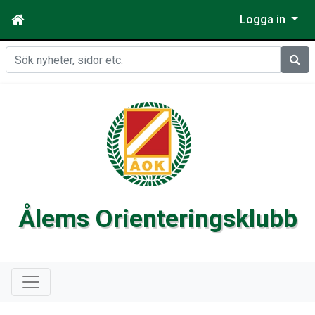
Logga in
Sök
Ålems Orienteringsklubb