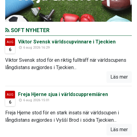
SOFT NYHETER
Viktor Svensk världscupvinnare i Tjeckien
AUG
6 aug 2026 16:29
6
Viktor Svensk stod för en riktig fullträff när världscupens
långdistans avgjordes i Tjeckien...
Läs mer
Freja Hjerne sjua i världscuppremiären
AUG
6 aug 2026 15:01
6
Freja Hjerne stod för en stark insats när världscupen i
långdistans avgjordes i Vyšší Brod i södra Tjeckien...
Läs mer