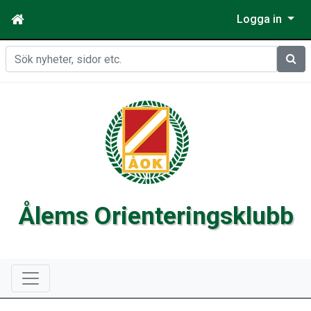
Logga in
Sök
Ålems Orienteringsklubb