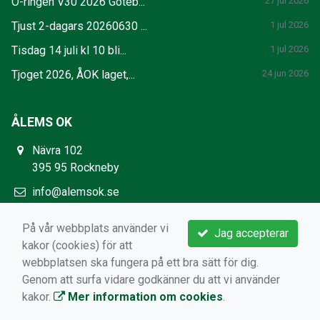
O-ringen V30 2026 Göteb...
27 jul 2026
Tjust 2-dagars 20260630 ...
1 jul 2026
Tisdag 14 juli kl 10 bli...
1 jul 2026
Tjoget 2026, ÅOK laget,...
24 jun 2026
ÅLEMS OK
Nävra 102
395 95 Rockneby
info@alemsok.se
https://www.alemsok.se/
På vår webbplats använder vi
Jag accepterar
kakor (cookies) för att
webbplatsen ska fungera på ett bra sätt för dig.
Genom att surfa vidare godkänner du att vi använder
kakor.
Mer information om cookies
.