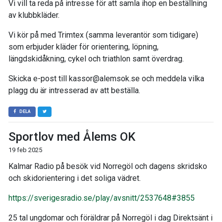
Vi vill ta reda på intresse för att samla ihop en beställning
av klubbkläder.
Vi kör på med Trimtex (samma leverantör som tidigare)
som erbjuder kläder för orientering, löpning,
längdskidåkning, cykel och triathlon samt överdrag.
Skicka e-post till kassor@alemsok.se och meddela vilka
plagg du är intresserad av att beställa.
DELA
Sportlov med Ålems OK
19 feb 2025
Kalmar Radio på besök vid Norregöl och dagens skridsko
och skidorientering i det soliga vädret.
https://sverigesradio.se/play/avsnitt/2537648#3855
25 tal ungdomar och föräldrar på Norregöl i dag Direktsänt i