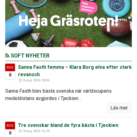
SOFT NYHETER
Sanna Fasth femma – Klara Borg elva efter stark
AUG
revansch
8
8 aug 2026 18:06
Sanna Fasth blev bästa svenska när världscupens
medeldistans avgjordes i Tjeckien...
Läs mer
Tre svenskar bland de fyra bästa i Tjeckien
AUG
8 aug 2026 16:24
8