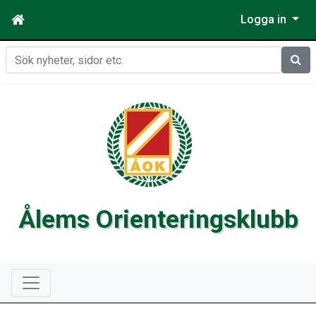
Logga in
Sök
Ålems Orienteringsklubb