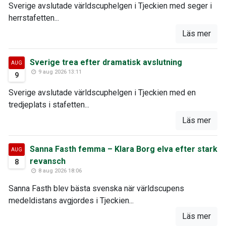
Sverige avslutade världscuphelgen i Tjeckien med seger i
herrstafetten...
Läs mer
Sverige trea efter dramatisk avslutning
AUG
9 aug 2026 13:11
9
Sverige avslutade världscuphelgen i Tjeckien med en
tredjeplats i stafetten...
Läs mer
Sanna Fasth femma – Klara Borg elva efter stark
AUG
revansch
8
8 aug 2026 18:06
Sanna Fasth blev bästa svenska när världscupens
medeldistans avgjordes i Tjeckien...
Läs mer