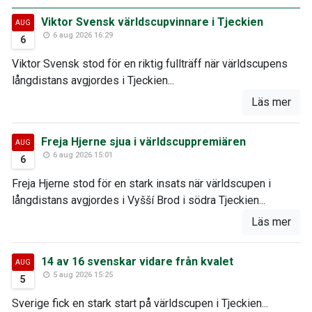
Viktor Svensk världscupvinnare i Tjeckien
AUG
6 aug 2026 16:29
6
Viktor Svensk stod för en riktig fullträff när världscupens
långdistans avgjordes i Tjeckien...
Läs mer
Freja Hjerne sjua i världscuppremiären
AUG
6 aug 2026 15:01
6
Freja Hjerne stod för en stark insats när världscupen i
långdistans avgjordes i Vyšší Brod i södra Tjeckien...
Läs mer
14 av 16 svenskar vidare från kvalet
AUG
5 aug 2026 15:25
5
Sverige fick en stark start på världscupen i Tjeckien...