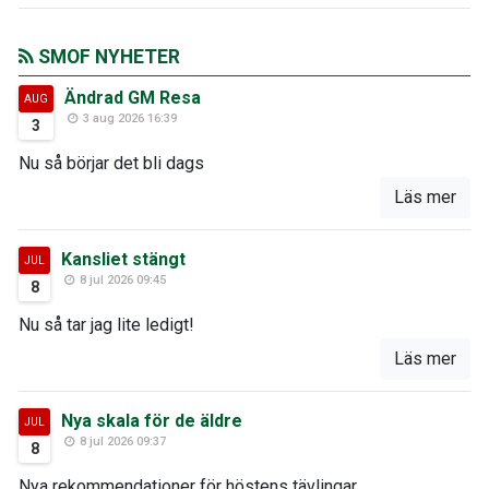
SMOF NYHETER
Ändrad GM Resa
AUG
3 aug 2026 16:39
3
Nu så börjar det bli dags
Läs mer
Kansliet stängt
JUL
8 jul 2026 09:45
8
Nu så tar jag lite ledigt!
Läs mer
Nya skala för de äldre
JUL
8 jul 2026 09:37
8
Nya rekommendationer för höstens tävlingar