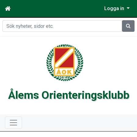
Logga in
Sök
Ålems Orienteringsklubb