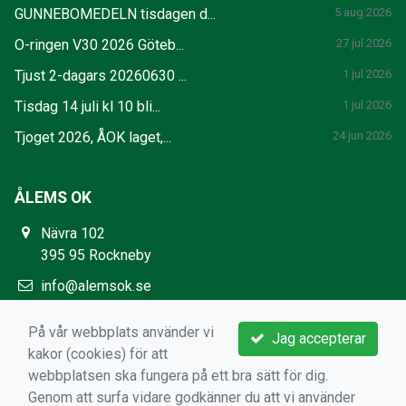
GUNNEBOMEDELN tisdagen d...
5 aug 2026
O-ringen V30 2026 Göteb...
27 jul 2026
Tjust 2-dagars 20260630 ...
1 jul 2026
Tisdag 14 juli kl 10 bli...
1 jul 2026
Tjoget 2026, ÅOK laget,...
24 jun 2026
ÅLEMS OK
Nävra 102
395 95 Rockneby
info@alemsok.se
https://www.alemsok.se/
På vår webbplats använder vi
Jag accepterar
kakor (cookies) för att
webbplatsen ska fungera på ett bra sätt för dig.
Genom att surfa vidare godkänner du att vi använder