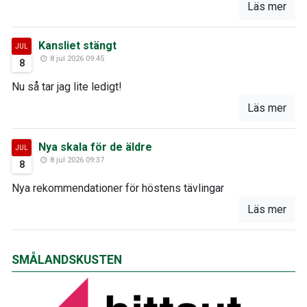
Läs mer
Kansliet stängt
JUL
8 jul 2026 09:45
8
Nu så tar jag lite ledigt!
Läs mer
Nya skala för de äldre
JUL
8 jul 2026 09:37
8
Nya rekommendationer för höstens tävlingar
Läs mer
SMÅLANDSKUSTEN