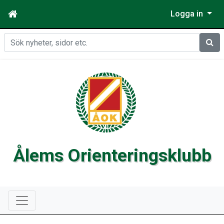
Logga in
Sök
Ålems Orienteringsklubb