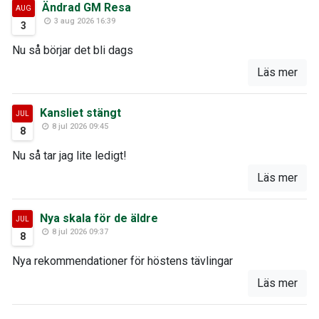
Ändrad GM Resa
AUG
3 aug 2026 16:39
3
Nu så börjar det bli dags
Läs mer
Kansliet stängt
JUL
8 jul 2026 09:45
8
Nu så tar jag lite ledigt!
Läs mer
Nya skala för de äldre
JUL
8 jul 2026 09:37
8
Nya rekommendationer för höstens tävlingar
Läs mer