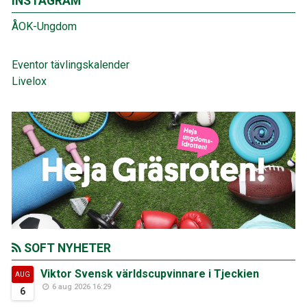
INSTAGRAM
ÅOK-Ungdom
Eventor tävlingskalender
Livelox
SOFT NYHETER
Viktor Svensk världscupvinnare i Tjeckien
AUG
6 aug 2026 16:29
6