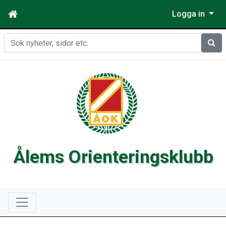
Logga in
Sök
Ålems Orienteringsklubb