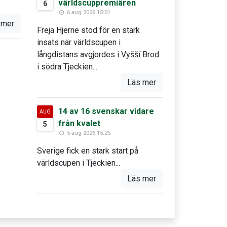
världscuppremiären
6
6 aug 2026 15:01
 mer
Freja Hjerne stod för en stark
insats när världscupen i
långdistans avgjordes i Vyšší Brod
i södra Tjeckien...
Läs mer
14 av 16 svenskar vidare
AUG
från kvalet
5
5 aug 2026 15:25
Sverige fick en stark start på
världscupen i Tjeckien...
Läs mer