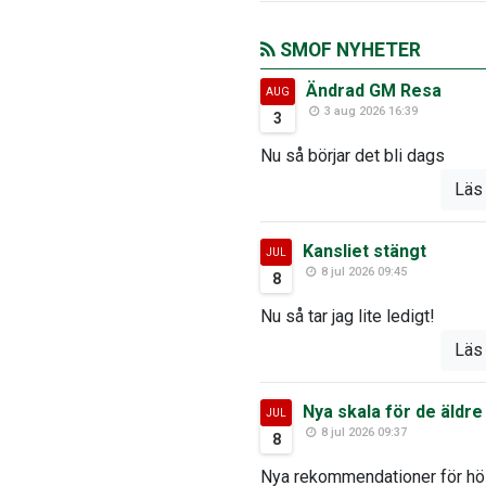
SMOF NYHETER
Ändrad GM Resa
AUG
3 aug 2026 16:39
3
Nu så börjar det bli dags
Läs
Kansliet stängt
JUL
8 jul 2026 09:45
8
Nu så tar jag lite ledigt!
Läs
Nya skala för de äldre
JUL
8 jul 2026 09:37
8
Nya rekommendationer för h