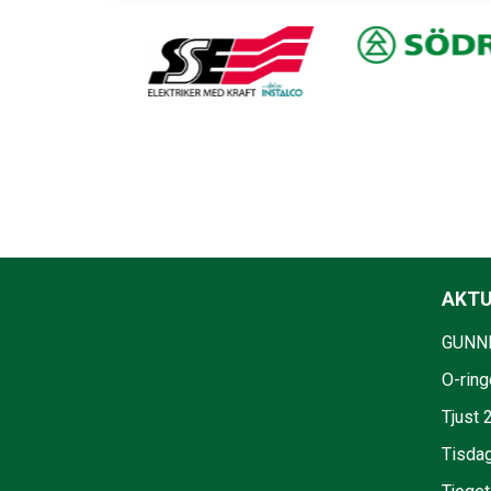
AKTU
GUNNE
O-ring
Tjust 
Tisdag 