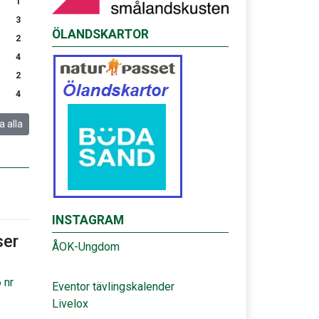
1
3
ÖLANDSKARTOR
2
4
2
4
a alla
INSTAGRAM
er
ÅOK-Ungdom
 nr
Eventor tävlingskalender
Livelox