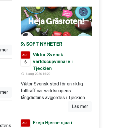
SOFT NYHETER
 mer
Viktor Svensk
AUG
världscupvinnare i
6
Tjeckien
6 aug 2026 16:29
Viktor Svensk stod för en riktig
fullträff när världscupens
 mer
långdistans avgjordes i Tjeckien...
Läs mer
Freja Hjerne sjua i
AUG
östens