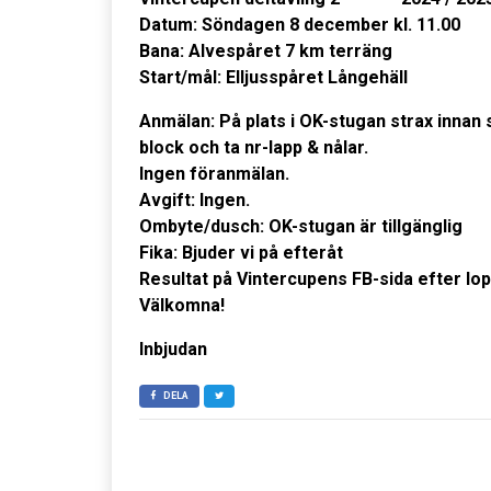
Datum: Söndagen 8 december kl. 11.00
Bana: Alvespåret 7 km terräng
Start/mål: Elljusspåret Långehäll
Anmälan:
På plats i OK-stugan strax innan s
block och ta nr-lapp & nålar.
Ingen föranmälan.
Avgift: Ingen.
Ombyte/dusch: OK-stugan är tillgänglig
Fika: Bjuder vi på efteråt
Resultat på Vintercupens FB-sida efter lo
Välkomna!
Inbjudan
DELA