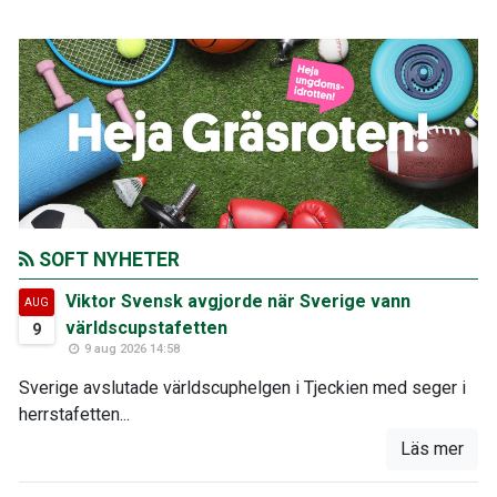
SOFT NYHETER
Viktor Svensk avgjorde när Sverige vann
AUG
världscupstafetten
9
9 aug 2026 14:58
Sverige avslutade världscuphelgen i Tjeckien med seger i
herrstafetten...
Läs mer