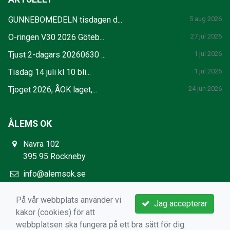
GUNNEBOMEDELN tisdagen d...
5 aug 2026
O-ringen V30 2026 Göteb...
27 jul 2026
Tjust 2-dagars 20260630 ...
1 jul 2026
Tisdag 14 juli kl 10 bli...
1 jul 2026
Tjoget 2026, ÅOK laget,...
24 jun 2026
ÅLEMS OK
Nävra 102
395 95 Rockneby
info@alemsok.se
https://www.alemsok.se/
På vår webbplats använder vi
Jag accepterar
kakor (cookies) för att
webbplatsen ska fungera på ett bra sätt för dig.