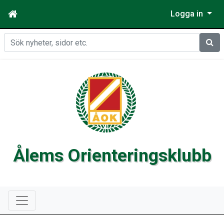
Logga in
Sök
Ålems Orienteringsklubb