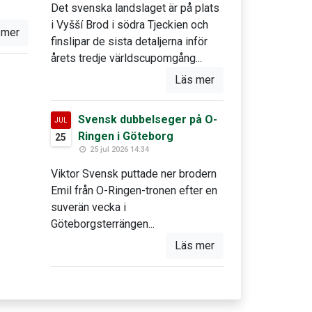
Det svenska landslaget är på plats
i Vyšší Brod i södra Tjeckien och
 mer
finslipar de sista detaljerna inför
årets tredje världscupomgång...
Läs mer
Svensk dubbelseger på O-
JUL
Ringen i Göteborg
25
25 jul 2026 14:34
Viktor Svensk puttade ner brodern
Emil från O-Ringen-tronen efter en
suverän vecka i
Göteborgsterrängen...
Läs mer