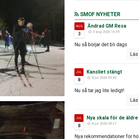
SMOF NYHETER
Ändrad GM Resa
AUG
3 aug 2026 16:39
3
Nu så börjar det bli dags
Läs
Kansliet stängt
JUL
8 jul 2026 09:45
8
Nu så tar jag lite ledigt!
Läs
Nya skala för de äldre
JUL
8 jul 2026 09:37
8
Nya rekommendationer för h