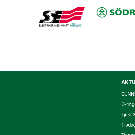
AKTU
GUNNE
O-ring
Tjust 
Tisdag 