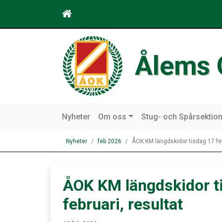
Ålems 
Nyheter
Om oss
Stug- och Spårsektio
Nyheter
feb 2026
ÅOK KM längdskidor tisdag 17 feb
ÅOK KM längdskidor t
februari, resultat