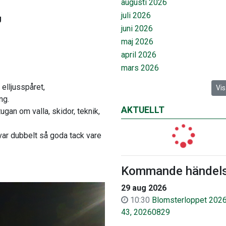
augusti 2026
juli 2026
g
juni 2026
maj 2026
april 2026
mars 2026
elljusspåret,
Vis
ng.
AKTUELLT
gan om valla, skidor, teknik,
var dubbelt så goda tack vare
Kommande händels
29 aug 2026
10:30
Blomsterloppet 2026
43, 20260829