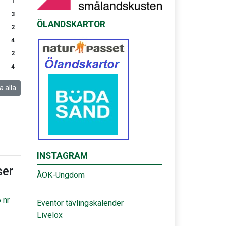
1
3
ÖLANDSKARTOR
2
4
2
4
a alla
INSTAGRAM
er
ÅOK-Ungdom
 nr
Eventor tävlingskalender
Livelox