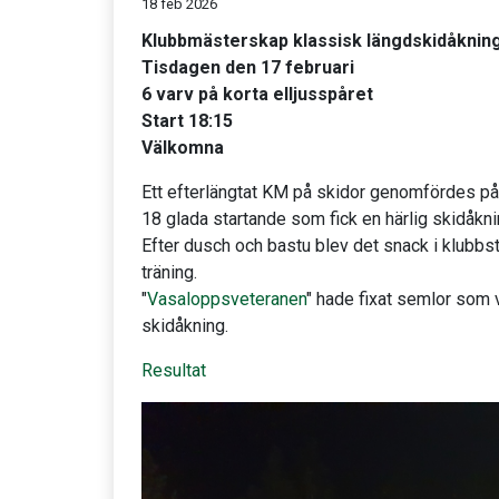
18 feb 2026
Klubbmästerskap klassisk längdskidåknin
Tisdagen den 17 februari
6 varv på korta elljusspåret
Start 18:15
Välkomna
Ett efterlängtat KM på skidor genomfördes på 
18 glada startande som fick en härlig skidåkni
Efter dusch och bastu blev det snack i klubbstu
träning.
"
Vasaloppsveteranen
" hade fixat semlor som 
skidåkning.
Resultat