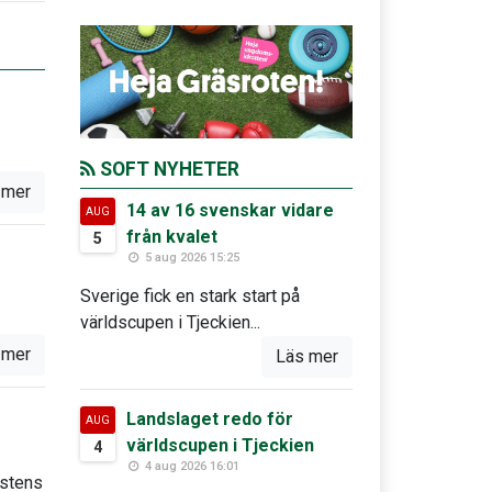
SOFT NYHETER
 mer
14 av 16 svenskar vidare
AUG
från kvalet
5
5 aug 2026 15:25
Sverige fick en stark start på
världscupen i Tjeckien...
 mer
Läs mer
Landslaget redo för
AUG
världscupen i Tjeckien
4
4 aug 2026 16:01
östens